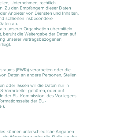
len, Unternehmen, rechtlich
den. Zu den Empfängern dieser Daten
der Anbieter von Diensten und Inhalten,
und schließen insbesondere
Daten ab.
lb unserer Organisation übermitteln
t, beruht die Weitergabe der Daten auf
llung unserer vertragsbezogenen
liegt.
tsraums (EWR)) verarbeiten oder die
von Daten an andere Personen, Stellen
ten oder lassen wir die Daten nur in
US-Verarbeiter gehören, oder auf
eln der EU-Kommission, des Vorliegens
nformationsseite der EU-
e
).
kies können unterschiedliche Angaben
 ein Warenkorb oder die Stelle, an der