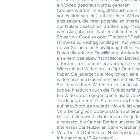
ein Video geschaut wurde, gehören.
Cookies werden im Regelfall auch dann ei
von Funktionen etc.) auf einzelnen Webse
anzuzeigen, die ihren potentiellen Intere
der Nutzer bezeichnet. Zu dem Begriff de
wenn Angaben der Nutzer anhand pseudo
Soweit wir Cookies oder "Tracking"-Tech
Hinweise zu Rechtsgrundlagen: Auf welc
ob wir Sie um eine Einwilligung bitten. Fa
Daten die erklärte Einwilligung. Andernfa
an einem betriebswirtschaftlichen Betri
erforderlich ist, um unsere vertraglichen V
Widerruf und Widerspruch (Opt-Out): Una
haben Sie jederzeit die Möglichkeit, ein
widersprechen (zusammenfassend als "Op
Sie können Ihren Widerspruch zunächst mi
(wobei hierdurch auch die Funktionsfähi
Ein Widerspruch gegen den Einsatz von C
Trackings, über die US-amerikanische S
auf
http://optout.aboutads.info
erklärt we
Verarbeitung von Cookie-Daten auf Grun
lassen, bitten wir die Nutzer um eine jed
eingesetzt, die für den Betrieb unseres 
Interesses der Nutzer an der erwarteten
Verarbeitete Datenarten: Nutzungsdaten (
Informationen, IP-Adressen).