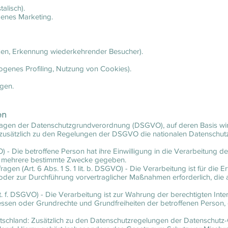
alisch).
genes Marketing.
tiken, Erkennung wiederkehrender Besucher).
zogenes Profiling, Nutzung von Cookies).
gen.
en
dlagen der Datenschutzgrundverordnung (DSGVO), auf deren Basis w
ass zusätzlich zu den Regelungen der DSGVO die nationalen Datensch
SGVO) - Die betroffene Person hat ihre Einwilligung in die Verarbeitun
er mehrere bestimmte Zwecke gegeben.
agen (Art. 6 Abs. 1 S. 1 lit. b. DSGVO) - Die Verarbeitung ist für die E
, oder zur Durchführung vorvertraglicher Maßnahmen erforderlich, die
1 lit. f. DSGVO) - Die Verarbeitung ist zur Wahrung der berechtigten In
nteressen oder Grundrechte und Grundfreiheiten der betroffenen Pers
tschland: Zusätzlich zu den Datenschutzregelungen der Datenschutz