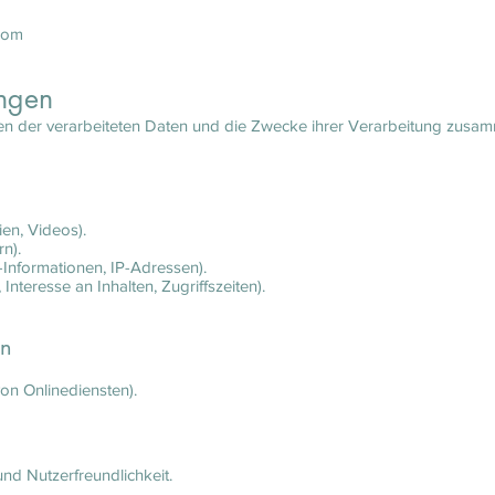
.com
ungen
ten der verarbeiteten Daten und die Zwecke ihrer Verarbeitung zusam
ien, Videos).
n).
Informationen, IP-Adressen).
nteresse an Inhalten, Zugriffszeiten).
en
on Onlinediensten).
nd Nutzerfreundlichkeit.