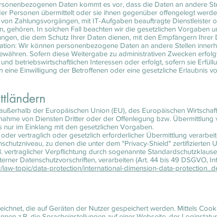
sonenbezogenen Daten kommt es vor, dass die Daten an andere Stel
der Personen übermittelt oder sie ihnen gegenüber offengelegt wer
 von Zahlungsvorgängen, mit IT-Aufgaben beauftragte Dienstleister o
, gehören. In solchen Fall beachten wir die gesetzlichen Vorgaben 
ngen, die dem Schutz Ihrer Daten dienen, mit den Empfängern Ihrer 
ation: Wir können personenbezogene Daten an andere Stellen innerha
gewähren. Sofern diese Weitergabe zu administrativen Zwecken erfolg
nd betriebswirtschaftlichen Interessen oder erfolgt, sofern sie Erfü
n eine Einwilligung der Betroffenen oder eine gesetzliche Erlaubnis vor
ttländern
., außerhalb der Europäischen Union (EU), des Europäischen Wirtschaf
ahme von Diensten Dritter oder der Offenlegung bzw. Übermittlung 
es nur im Einklang mit den gesetzlichen Vorgaben.
 oder vertraglich oder gesetzlich erforderlicher Übermittlung verarbei
schutzniveau, zu denen die unter dem "Privacy-Shield" zertifizierten 
. vertraglicher Verpflichtung durch sogenannte Standardschutzklaus
nterner Datenschutzvorschriften, verarbeiten (Art. 44 bis 49 DSGVO, I
aw/law-topic/data-protection/international-dimension-data-protection_d
eichnet, die auf Geräten der Nutzer gespeichert werden. Mittels Coo
en z.B. die Spracheinstellungen auf einer Webseite, der Loginstatus,