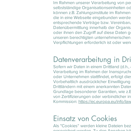
Im Rahmen unserer Verarbeitung von per
selbstständige Organisationseinheiten o
können z.B. Zahlungsinstitute im Rahmen
die in eine Webseite eingebunden werden
entsprechende Verträge bzw. Vereinbaru
Datenübermittlung innerhalb der Organis
oder ihnen den Zugriff auf diese Daten 
unseren berechtigten unternehmerischen u
Verpflichtungen erforderlich ist oder wen
Datenverarbeitung in Dri
Sofern wir Daten in einem Drittland (d.h
Verarbeitung im Rahmen der Inanspruchn
oder Unternehmen stattfindet, erfolgt di
Vorbehaltlich ausdrücklicher Einwilligung
Drittländern mit einem anerkannten Daten
Grundlage besonderer Garantien, wie z.B
von Zertifizierungen oder verbindlicher i
Kommission:
https://ec.europa.eu/info/l
Einsatz von Cookies
Als "Cookies“ werden kleine Dateien bez
gespeichert werden. Zu den Angaben könn