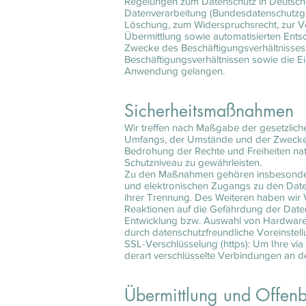
Regelungen zum Datenschutz in Deutsch
Datenverarbeitung (Bundesdatenschutzge
Löschung, zum Widerspruchsrecht, zur V
Übermittlung sowie automatisierten Entsch
Zwecke des Beschäftigungsverhältnisses
Beschäftigungsverhältnissen sowie die E
Anwendung gelangen.
Sicherheitsmaßnahmen
Wir treffen nach Maßgabe der gesetzlich
Umfangs, der Umstände und der Zwecke d
Bedrohung der Rechte und Freiheiten na
Schutzniveau zu gewährleisten.
Zu den Maßnahmen gehören insbesondere d
und elektronischen Zugangs zu den Daten
ihrer Trennung. Des Weiteren haben wir 
Reaktionen auf die Gefährdung der Daten
Entwicklung bzw. Auswahl von Hardware,
durch datenschutzfreundliche Voreinstel
SSL-Verschlüsselung (https): Um Ihre via
derart verschlüsselte Verbindungen an dem
Übermittlung und Offen