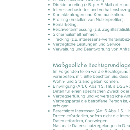
Direktmarketing (z.B. per E-Mail oder post
Interessenbasiertes und verhaltensbezo
Kontaktanfragen und Kommunikation.
Profiling (Erstellen von Nutzerprofilen).
Remarketing.
Reichweitenmessung (z.B. Zugriffsstatis
Sicherheitsmaßnahmen.
Tracking (z.B. interessens-/verhaltensbe
Vertragliche Leistungen und Service.
Verwaltung und Beantwortung von Anfra
Maßgebliche Rechtsgrundlag
Im Folgenden teilen wir die Rechtsgrun
verarbeiten, mit. Bitte beachten Sie, d
Wohn- und Sitzland gelten können.
Einwilligung (Art. 6 Abs. 1 S. 1 lit. a D
Daten für einen spezifischen Zweck od
Vertragserfüllung und vorvertragliche Anfr
Vertragspartei die betroffene Person ist
erfolgen.
Berechtigte Interessen (Art. 6 Abs. 1 S. 
Dritten erforderlich, sofern nicht die I
Daten erfordern, überwiegen.
Nationale Datenschutzregelungen in Deu