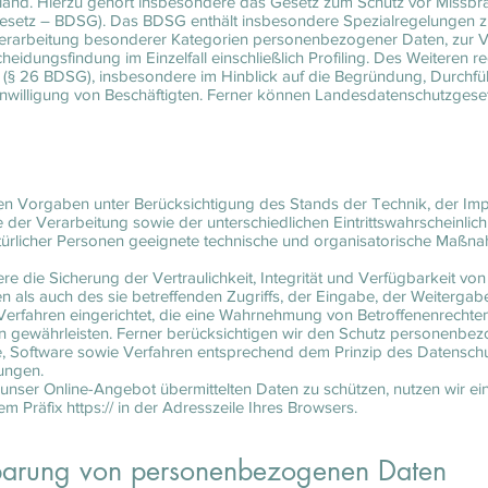
land. Hierzu gehört insbesondere das Gesetz zum Schutz vor Missb
setz – BDSG). Das BDSG enthält insbesondere Spezialregelungen zu
erarbeitung besonderer Kategorien personenbezogener Daten, zur V
eidungsfindung im Einzelfall einschließlich Profiling. Des Weiteren re
 (§ 26 BDSG), insbesondere im Hinblick auf die Begründung, Durch
inwilligung von Beschäftigten. Ferner können Landesdatenschutzgese
en Vorgaben unter Berücksichtigung des Stands der Technik, der Im
er Verarbeitung sowie der unterschiedlichen Eintrittswahrscheinli
türlicher Personen geeignete technische und organisatorische Maß
ie Sicherung der Vertraulichkeit, Integrität und Verfügbarkeit von
 als auch des sie betreffenden Zugriffs, der Eingabe, der Weitergab
Verfahren eingerichtet, die eine Wahrnehmung von Betroffenenrecht
 gewährleisten. Ferner berücksichtigen wir den Schutz personenbez
 Software sowie Verfahren entsprechend dem Prinzip des Datenschu
lungen.
 unser Online-Angebot übermittelten Daten zu schützen, nutzen wir e
 Präfix https:// in der Adresszeile Ihres Browsers.
barung von personenbezogenen Daten