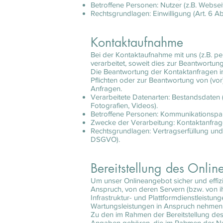
Betroffene Personen: Nutzer (z.B. Websei
Rechtsgrundlagen: Einwilligung (Art. 6 Abs.
Kontaktaufnahme
Bei der Kontaktaufnahme mit uns (z.B. p
verarbeitet, soweit dies zur Beantwortu
Die Beantwortung der Kontaktanfragen im
Pflichten oder zur Beantwortung von (vo
Anfragen.
Verarbeitete Datenarten: Bestandsdaten (
Fotografien, Videos).
Betroffene Personen: Kommunikationspar
Zwecke der Verarbeitung: Kontaktanfra
Rechtsgrundlagen: Vertragserfüllung und vor
DSGVO).
Bereitstellung des Onl
Um unser Onlineangebot sicher und effiz
Anspruch, von deren Servern (bzw. von 
Infrastruktur- und Plattformdienstleistu
Wartungsleistungen in Anspruch nehmen
Zu den im Rahmen der Bereitstellung de
Angaben gehören, die im Rahmen der Nut