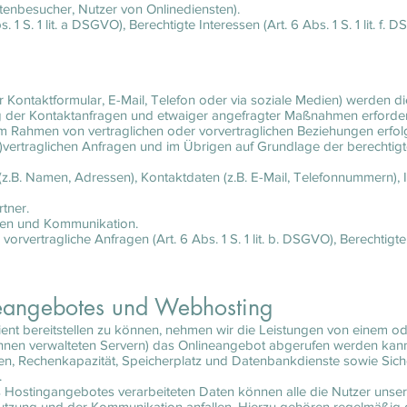
tenbesucher, Nutzer von Onlinediensten).
 1 S. 1 lit. a DSGVO), Berechtigte Interessen (Art. 6 Abs. 1 S. 1 lit. f. 
er Kontaktformular, E-Mail, Telefon oder via soziale Medien) werden
ng der Kontaktanfragen und etwaiger angefragter Maßnahmen erforderli
 Rahmen von vertraglichen oder vorvertraglichen Beziehungen erfolgt
r)vertraglichen Anfragen und im Übrigen auf Grundlage der berechtig
z.B. Namen, Adressen), Kontaktdaten (z.B. E-Mail, Telefonnummern), I
tner.
gen und Kommunikation.
vertragliche Anfragen (Art. 6 Abs. 1 S. 1 lit. b. DSGVO), Berechtigte Int
ineangebotes und Webhosting
ient bereitstellen zu können, nehmen wir die Leistungen von einem 
ihnen verwalteten Servern) das Onlineangebot abgerufen werden kan
ngen, Rechenkapazität, Speicherplatz und Datenbankdienste sowie Sich
.
s Hostingangebotes verarbeiteten Daten können alle die Nutzer unse
zung und der Kommunikation anfallen. Hierzu gehören regelmäßig di