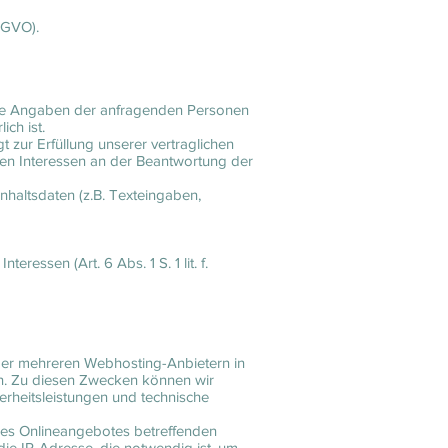
DSGVO).
 die Angaben der anfragenden Personen
ch ist.
 zur Erfüllung unserer vertraglichen
ten Interessen an der Beantwortung der
nhaltsdaten (z.B. Texteingaben,
eressen (Art. 6 Abs. 1 S. 1 lit. f.
oder mehreren Webhosting-Anbietern in
n. Zu diesen Zwecken können wir
erheitsleistungen und technische
res Onlineangebotes betreffenden
e IP-Adresse, die notwendig ist, um