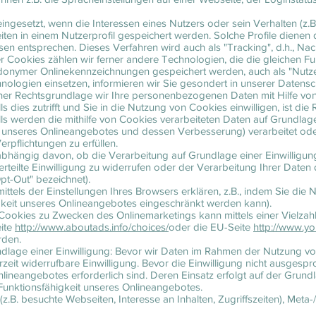
ngesetzt, wenn die Interessen eines Nutzers oder sein Verhalten (z.B
iten in einem Nutzerprofil gespeichert werden. Solche Profile dienen d
ssen entsprechen. Dieses Verfahren wird auch als "Tracking", d.h., Na
r Cookies zählen wir ferner andere Technologien, die die gleichen Fun
nymer Onlinekennzeichnungen gespeichert werden, auch als "Nutzer
nologien einsetzen, informieren wir Sie gesondert in unserer Datensc
her Rechtsgrundlage wir Ihre personenbezogenen Daten mit Hilfe von
lls dies zutrifft und Sie in die Nutzung von Cookies einwilligen, ist d
lls werden die mithilfe von Cookies verarbeiteten Daten auf Grundlage
eb unseres Onlineangebotes und dessen Verbesserung) verarbeitet od
erpflichtungen zu erfüllen.
bhängig davon, ob die Verarbeitung auf Grundlage einer Einwilligung 
e erteilte Einwilligung zu widerrufen oder der Verarbeitung Ihrer Dat
t-Out" bezeichnet).
ttels der Einstellungen Ihres Browsers erklären, z.B., indem Sie die
gkeit unseres Onlineangebotes eingeschränkt werden kann).
ookies zu Zwecken des Onlinemarketings kann mittels einer Vielzahl 
eite
http://www.aboutads.info/choices/
oder die EU-Seite
http://www.yo
rden.
dlage einer Einwilligung: Bevor wir Daten im Rahmen der Nutzung vo
erzeit widerrufbare Einwilligung. Bevor die Einwilligung nicht ausges
Onlineangebotes erforderlich sind. Deren Einsatz erfolgt auf der Grun
 Funktionsfähigkeit unseres Onlineangebotes.
z.B. besuchte Webseiten, Interesse an Inhalten, Zugriffszeiten), Meta