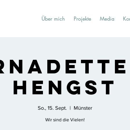
Über mich
Projekte
Media
Ko
rnadette
Hengst
So., 15. Sept.
  |  
Münster
Wir sind die Vielen!